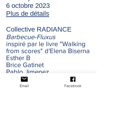
6 octobre 2023
Plus de détails
Collective RADIANCE
Barbecue-Fluxus
inspiré par le livre "Walking
from scores" d'
Elena Biserna
Esther B
Brice Gatinet
Pablo Jimenez
Vanessa Landry
Jenn Mong
Email
Facebook
Pamela Reimer
Olivier St-Pierre
Bailey Wantuch
28 mai 2023
Parc Laurier