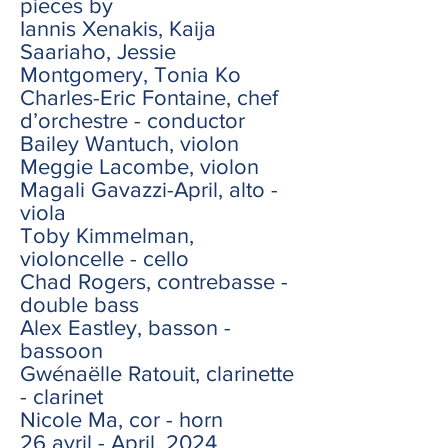
pieces by
Iannis Xenakis, Kaija
Saariaho, Jessie
Montgomery, Tonia Ko
Charles-Eric Fontaine, chef
d’orchestre - conductor
Bailey Wantuch, violon
Meggie Lacombe, violon
Magali Gavazzi-April, alto -
viola
Toby Kimmelman,
violoncelle - cello
Chad Rogers, contrebasse -
double bass
Alex Eastley, basson -
bassoon
Gwénaëlle Ratouit, clarinette
- clarinet
Nicole Ma, cor - horn
26 avril - April, 2024